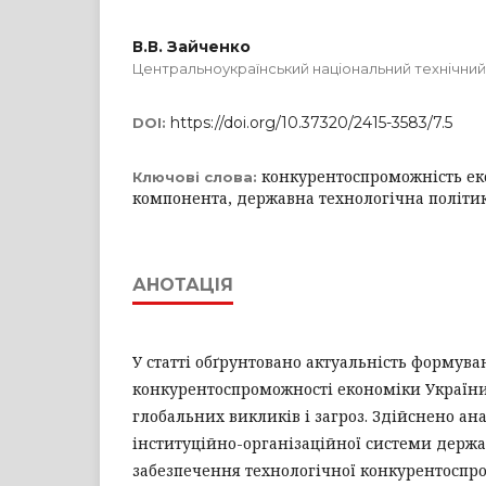
В.В. Зайченко
Центральноукраїнський національний технічний
https://doi.org/10.37320/2415-3583/7.5
DOI:
конкурентоспроможність ек
Ключові слова:
компонента, державна технологічна політи
АНОТАЦІЯ
У статті обґрунтовано актуальність формува
конкурентоспроможності економіки України
глобальних викликів і загроз. Здійснено ана
інституційно-організаційної системи держа
забезпечення технологічної конкурентоспр