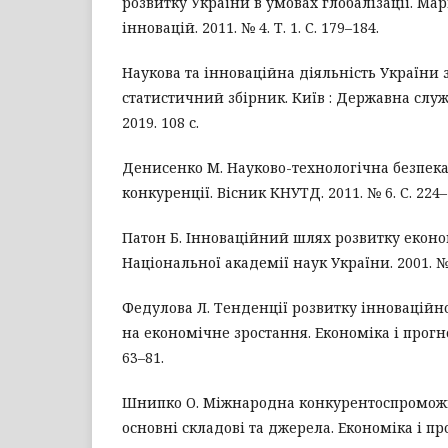
розвитку України в умовах глобалізації. М
інновацій. 2011. № 4. Т. 1. С. 179–184.
Наукова та інноваційна діяльність України за
статистичний збірник. Київ : Державна служ
2019. 108 с.
Денисенко М. Науково-технологічна безпека
конкуренції. Вісник КНУТД. 2011. № 6. С. 224–
Патон Б. Інноваційний шлях розвитку еконо
Національної академії наук України. 2001. № 2
Федулова Л. Тенденції розвитку інноваційно
на економічне зростання. Економіка і прогно
63–81.
Шнипко О. Міжнародна конкурентоспроможні
основні складові та джерела. Економіка і про