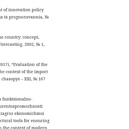
t of innovation policy
ka ta prognozuvannia, №
he country: concept,
recasting, 2002, № 1,
2017), “Evaluation of the
he context of the import
 chasopys – XXI, № 167
ta funktsionalno-
kurentospromozhnosti
 zagroz ekonomichmoi
tural tools for ensuring
n the context of modern