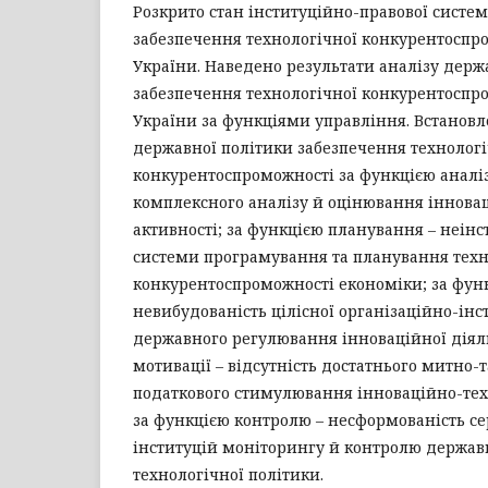
Розкрито стан інституційно-правової систе
забезпечення технологічної конкурентоспр
України. Наведено результати аналізу держ
забезпечення технологічної конкурентоспр
України за функціями управління. Встанов
державної політики забезпечення технологі
конкурентоспроможності за функцією аналіз
комплексного аналізу й оцінювання іннова
активності; за функцією планування – неінс
системи програмування та планування техн
конкурентоспроможності економіки; за функ
невибудованість цілісної організаційно-інс
державного регулювання інноваційної діяль
мотивації – відсутність достатнього митно
податкового стимулювання інноваційно-техн
за функцією контролю – несформованість 
інституцій моніторингу й контролю державн
технологічної політики.