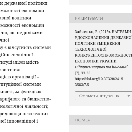
ми державної політики
оможності економіки
авної політики
ЯК ЦИТУВАТИ
оможності економіки
Зайченко, В. (2019). НАПРЯМИ
лено, що недоліками
УДОСКОНАЛЕННЯ ДЕРЖАВНО
чної
ПОЛІТИКИ ЗМІЦНЕННЯ
у є відсутність системи
ТЕХНОЛОГІЧНОЇ
ційно-технічної
КОНКУРЕНТОСПРОМОЖНОСТ
ЕКОНОМІКИ УКРАЇНИ.
титуціалізованість
Підприємництво та інновації
,
ологічної
(7), 33-38.
цією організації –
https://doi.org/10.37320/2415-
титуційної системи
3583/7.5
ності; за функцією
Формати цитування
-тарифного та бюджетно-
ологічної діяльності;
середовища незалежних
НОМЕР
ої інноваційної і