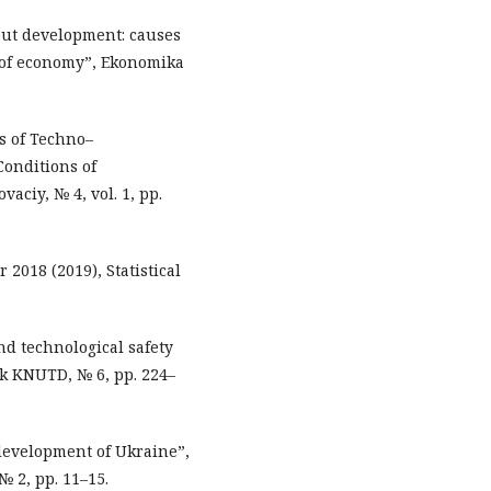
out development: causes
 of economy”, Ekonomika
s of Techno–
Conditions of
ciy, № 4, vol. 1, pp.
 2018 (2019), Statistical
and technological safety
yk KNUTD, № 6, pp. 224–
 development of Ukraine”,
 2, pp. 11–15.