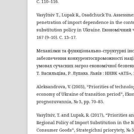
С. 110–116.
Vasyltsiv T., Lupak R., Osadchuck Yu. Assessmen
penetration of import dependence in the conte
substitution policy in Ukraine. Економічний ч
167 (9–10). С. 13–17.
Механізми та функціонально-структурні ін
забезпечення конкурентоспроможності наці
умовах сучасних загроз економічної безпеки 
Т. Васильціва, Р. Лупака. Львів : ННВК «АТБ», 2
Aleksandrova, V. (2003), “Priorities of technol
economy of Ukraine of transition period”, Eko
prognozuvannia, № 3, pp. 70–85.
Vasyltsiv, T. and Lupak, R. (2017), “Priorities a
Regional Policy of Import Substitution in the 
Consumer Goods”, Strategichni priorytety, № 3 