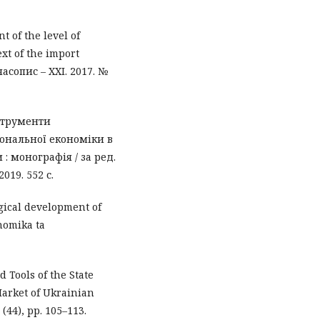
t of the level of
xt of the import
асопис – XXI. 2017. №
струменти
ональної економіки в
: монографія / за ред.
019. 552 с.
ogical development of
nomika ta
nd Tools of the State
Market of Ukrainian
(44), pp. 105–113.