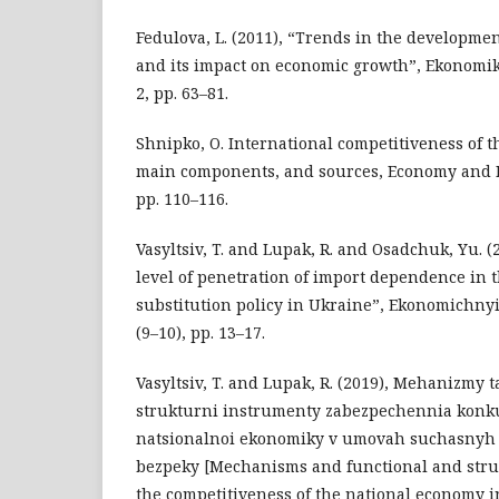
Fedulova, L. (2011), “Trends in the developmen
and its impact on economic growth”, Ekonomi
2, pp. 63–81.
Shnipko, O. International competitiveness of t
main components, and sources, Economy and Fo
pp. 110–116.
Vasyltsiv, T. and Lupak, R. and Osadchuk, Yu. (
level of penetration of import dependence in t
substitution policy in Ukraine”, Ekonomichnyi
(9–10), pp. 13–17.
Vasyltsiv, T. and Lupak, R. (2019), Mehanizmy 
strukturni instrumenty zabezpechennia kon
natsionalnoi ekonomiky v umovah suchasnyh
bezpeky [Mechanisms and functional and struc
the competitiveness of the national economy i