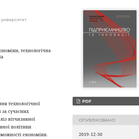
 університет
ономіки, технологічна
ка
PDF
ння технологічної
 за сучасних
ліз вітчизняної
ОПУБЛІКОВАНО
вної політики
2019-12-30
оможності економіки.