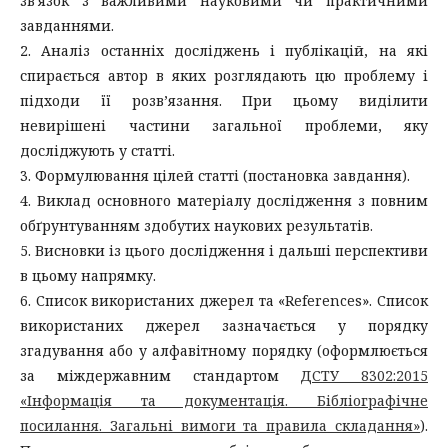
зв'язок з важливими науковими чи практичними
завданнями.
2. Аналіз останніх досліджень і публікацій, на які
спирається автор в яких розглядають цю проблему і
підходи її розв’язання. При цьому виділити
невирішені частини загальної проблеми, яку
досліджують у статті.
3. Формулювання цілей статті (постановка завдання).
4. Виклад основного матеріалу дослідження з повним
обґрунтуванням здобутих наукових результатів.
5. Висновки із цього дослідження і дальші перспективи
в цьому напрямку.
6. Список використаних джерел та «References». Список
використаних джерел зазначається у порядку
згадування або у алфавітному порядку (оформлюється
за міждержавним стандартом
ДСТУ 8302:2015
«Інформація та документація. Бібліографічне
посилання. Загальні вимоги та правила складання»
).