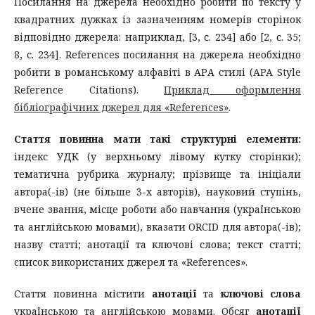
Посилання на джерела необхідно робити по тексту у
квадратних дужках із зазначенням номерів сторінок
відповідно джерела: наприклад, [3, с. 234] або [2, с. 35;
8, с. 234]. References посилання на джерела необхідно
робити в романському алфавіті в АРА стилі (APA Style
Reference Citations).
Приклад оформлення
бібліографічних джерел для «References»
.
Стаття повинна мати такі структурні елементи:
індекс УДК (у верхньому лівому кутку сторінки);
тематична рубрика журналу; прізвище та ініціали
автора(-ів) (не більше 3-х авторів), науковий ступінь,
вчене звання, місце роботи або навчання (українською
та англійською мовами), вказати ORCID для автора(-ів);
назву статті; анотації та ключові слова; текст статті;
cписок використаних джерел та «References».
Стаття повинна містити
анотації
та
ключові слова
українською та англійською мовами. Обсяг
анотації