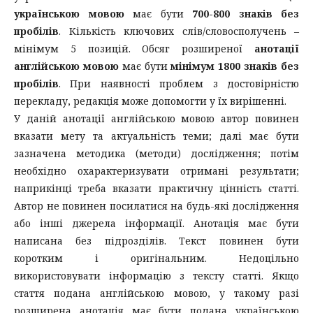
українською мовою
має бути
700-800 знаків без
пробілів
. Кількість ключових слів/словосполучень –
мінімум 5 позицій. Обсяг розширеної
анотації
англійською мовою
має бути
мінімум 1800 знаків без
пробілів
. При наявності проблем з достовірністю
перекладу, редакція може допомогти у їх вирішенні.
У даній анотації англійською мовою автор повинен
вказати мету та актуальність теми; далі має бути
зазначена методика (методи) дослідження; потім
необхідно охарактеризувати отримані результати;
наприкінці треба вказати практичну цінність статті.
Автор не повинен посилатися на будь-які дослідження
або інші джерела інформації. Анотація має бути
написана без підрозділів. Текст повинен бути
коротким і оригінальним. Недоцільно
використовувати інформацію з тексту статті. Якщо
стаття подана англійською мовою, у такому разі
розширена анотація має бути подана українською