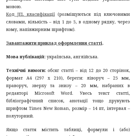
мовою.
Код JEL класифікації
(розміщуються під ключовими
словами, кількість – від 1 до 5, в одному рядку, через
кому, напівжирним шрифтом).
Завантажити приклад оформлення статті
.
Мова публікацій:
українська, англійська.
Технічні вимоги:
обсяг статті – від 12 до 20 сторінок,
формат А4 (297 x 210), береги: ліворуч – 25 мм,
праворуч, зверху та знизу – 20 мм, набраних в
редакторі Microsoft Word. Увесь текст статті,
бібліографічний список, анотації тощо друкують
шрифтом Times New Roman, розмір – 14 пт, інтервал –
полуторний.
Якщо стаття містить таблиці, формули і (або)