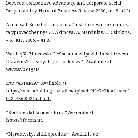
between Competitive Advantage and Corporate Social
Responsibility. Harvard Business Review. 2006, no. 84 (12).
Akimova I. Social’na vidpovidal’nist’ biznesu: rozuminnya
ta vprovadzhennya / I. Akimova, A. Marcinkiv, O. Osinkina.
– K.: KIT, 2005. – 41 s.
Vorobej V., Zhurovska I. “Socialna vidpovidalnist biznesu.
Ukrayins’ki realiyi ta perspekty’vy’”. Available at:
www.svb.org.ua.
Zvit “ASTARTA”. Available at:
https://astartaholding.com/files/uploads/40e7e7fda11bfec9
9a3a436f0521a2ff.pdf
.
“Kontinental farmerz hrup” Available at:
https://cfg.com.ua
.
“Myronivskyi khliboprodukt”. Available at: