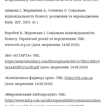
Акімова І., Марцинків А., Осінкіна О. Соціальна
відповідальність бізнесу: розуміння та впровадження.
Київ : КІТ, 2005. 41 с.
Воробей В., Журовська І. Соціальна відповідальність
бізнесу. Українські реалії та перспективи. URL:
www.svb.org.ua (дата звернення: 14.08.2020).
Звіт «АСТАРТА». URL:
https://astartaholding.com/files/uploads/40e7e7fda11bfec9
9a3a436f0521a2ff.pdf
(дата звернення: 14.08.2020).
«Контінентал фармерз груп». URL:
https://cfg.com.ua
(дата звернення: 14.08.2020).
«Миронівський хлібопродукт». URL:
https://www.mhp.com.ua/uk/responsibility/communication