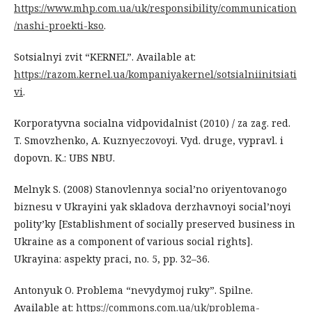
https://www.mhp.com.ua/uk/responsibility/communication
/nashi-proekti-kso
.
Sotsialnyi zvit “KERNEL”. Available at:
https://razom.kernel.ua/kompaniyakernel/sotsialniinitsiati
vi
.
Korporatyvna socialna vidpovidalnist (2010) / za zag. red.
T. Smovzhenko, A. Kuznyeczovoyi. Vyd. druge, vypravl. i
dopovn. K.: UBS NBU.
Melnyk S. (2008) Stanovlennya social’no oriyentovanogo
biznesu v Ukrayini yak skladova derzhavnoyi social’noyi
polity’ky [Establishment of socially preserved business in
Ukraine as a component of various social rights].
Ukrayina: aspekty praci, no. 5, pp. 32–36.
Antonyuk O. Problema “nevydymoj ruky”. Spilne.
Available at:
https://commons.com.ua/uk/problema-