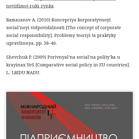
nevidimoj-ruki-rynka
.
Ramazanov A. (2010) Koncepciya korporatyvnoyi
social’noyi vidpovidalnosti [The concept of corporate
social responsibility]. Problemy teoriyi ta praktyky
upravlinnya, pp. 38–46.
Shevchuk P. (2009) Porivnyal’na social’na polity’ka u
krayinax YeS [Comparative social policy in EU countries].
L.: LRIDU NADU.