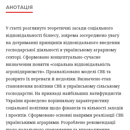
АНОТАЦІЯ
У статті розглянуто теоретичні засади соціального
відповідальності бізнесу, зокрема зосереджено увагу
на дотриманні принципів відповідального введення
господарської діяльності в українському аграрному
секторі. Сформовано концептуально-сучасне
визначення поняття «соціальна відповідальність
агропідприємств». Проаналізовано моделі СВБ та
розкрито їх переваги й недоліки. Визначено етап
становлення політики СВБ в українському сільському
господарстві. На прикладі найбільших латифундистів
України проведено порівняльну характеристику
соціальної політики щодо фінансів та кількості заходів
і проєктів. Сформовано основні напрями реалізації СВБ
українськими аграріями. Розроблено рекомендації
щодо подальшого становлення та впровадження