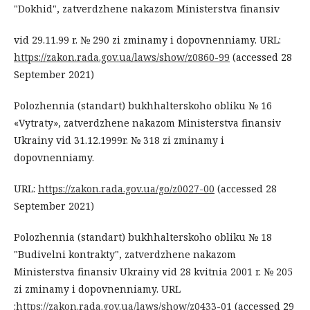
"Dokhid", zatverdzhene nakazom Ministerstva finansiv
vid 29.11.99 r. № 290 zi zminamy i dopovnenniamy. URL:
https://zakon.rada.gov.ua/laws/show/z0860-99
(accessed 28
September 2021)
Polozhennia (standart) bukhhalterskoho obliku № 16
«Vytraty», zatverdzhene nakazom Ministerstva finansiv
Ukrainy vid 31.12.1999r. № 318 zi zminamy i
dopovnenniamy.
URL:
https://zakon.rada.gov.ua/go/z0027-00
(accessed 28
September 2021)
Polozhennia (standart) bukhhalterskoho obliku № 18
"Budivelni kontrakty", zatverdzhene nakazom
Ministerstva finansiv Ukrainy vid 28 kvitnia 2001 r. № 205
zi zminamy i dopovnenniamy. URL
:
https://zakon.rada.gov.ua/laws/show/z0433-01
(accessed 29