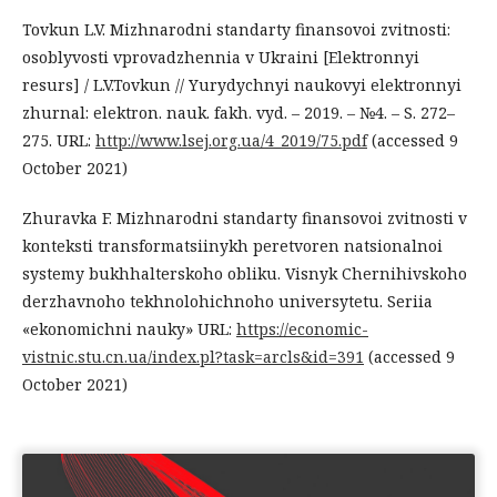
Tovkun L.V. Mizhnarodni standarty finansovoi zvitnosti:
osoblyvosti vprovadzhennia v Ukraini [Elektronnyi
resurs] / L.V.Tovkun // Yurydychnyi naukovyi elektronnyi
zhurnal: elektron. nauk. fakh. vyd. – 2019. – №4. – S. 272–
275. URL:
http://www.lsej.org.ua/4_2019/75.pdf
(accessed 9
October 2021)
Zhuravka F. Mizhnarodni standarty finansovoi zvitnosti v
konteksti transformatsiinykh peretvoren natsionalnoi
systemy bukhhalterskoho obliku. Visnyk Chernihivskoho
derzhavnoho tekhnolohichnoho universytetu. Seriia
«ekonomichni nauky» URL:
https://economic-
vistnic.stu.cn.ua/index.pl?task=arcls&id=391
(accessed 9
October 2021)