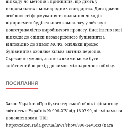
підходу до методів і принципів, що діють у
національних і міжнародних стандартах. Досліджено
особливості формування та визнання доходів
підприємств будівельного комплексу у зв’язку з
довготривалістю виробничого процесу. Висвітлено нові
підходи до оцінки незавершеного будівництва
відповідно до вимог МСФЗ, оскільки процес
будівництва охоплює кілька звітних періодів.
Окреслено умови, згідно з якими може бути
здійснений перехід до вимог міжнародного обліку.
ПОСИЛАННЯ
Закон України «Про бухгалтерський облік і фінансову
звітність в Україні» № 996-XIV від 16.07.99, зі змінами та
доповненнями. URL:
https://zakon.rada.gov.ua/laws/show/996-14#Text
(дата