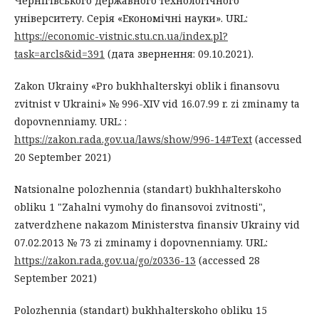
Чернігівського державного технологічного
університету. Серія «Економічні науки». URL:
https://economic-vistnic.stu.cn.ua/index.pl?
task=arcls&id=391
(дата звернення: 09.10.2021).
Zakon Ukrainy «Pro bukhhalterskyi oblik i finansovu
zvitnist v Ukraini» № 996-XIV vid 16.07.99 r. zi zminamy ta
dopovnenniamy. URL: :
https://zakon.rada.gov.ua/laws/show/996-14#Text
(accessed
20 September 2021)
Natsionalne polozhennia (standart) bukhhalterskoho
obliku 1 "Zahalni vymohy do finansovoi zvitnosti",
zatverdzhene nakazom Ministerstva finansiv Ukrainy vid
07.02.2013 № 73 zi zminamy i dopovnenniamy. URL:
https://zakon.rada.gov.ua/go/z0336-13
(accessed 28
September 2021)
Polozhennia (standart) bukhhalterskoho obliku 15