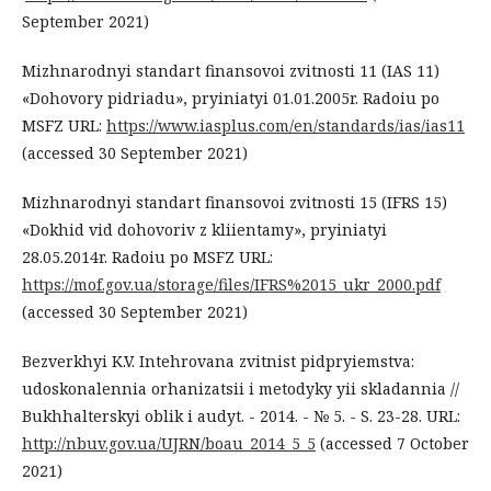
September 2021)
Mizhnarodnyi standart finansovoi zvitnosti 11 (IAS 11)
«Dohovory pidriadu», pryiniatyi 01.01.2005r. Radoiu po
MSFZ URL:
https://www.iasplus.com/en/standards/ias/ias11
(accessed 30 September 2021)
Mizhnarodnyi standart finansovoi zvitnosti 15 (IFRS 15)
«Dokhid vid dohovoriv z kliientamy», pryiniatyi
28.05.2014r. Radoiu po MSFZ URL:
https://mof.gov.ua/storage/files/IFRS%2015_ukr_2000.pdf
(accessed 30 September 2021)
Bezverkhyi K.V. Intehrovana zvitnist pidpryiemstva:
udoskonalennia orhanizatsii i metodyky yii skladannia //
Bukhhalterskyi oblik i audyt. - 2014. - № 5. - S. 23-28. URL:
http://nbuv.gov.ua/UJRN/boau_2014_5_5
(accessed 7 October
2021)