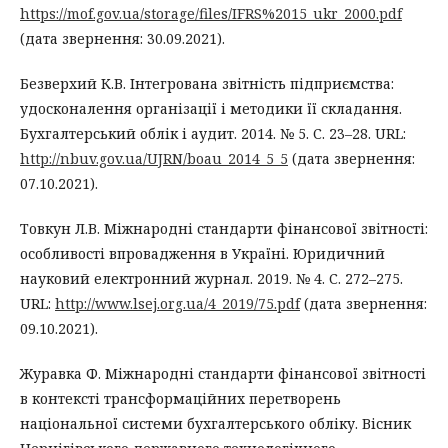
https://mof.gov.ua/storage/files/IFRS%2015_ukr_2000.pdf
(дата звернення: 30.09.2021).
Безверхий К.В. Інтегрована звітність підприємства:
удосконалення організації і методики її складання.
Бухгалтерський облік і аудит. 2014. № 5. С. 23–28. URL:
http://nbuv.gov.ua/UJRN/boau_2014_5_5
(дата звернення:
07.10.2021).
Товкун Л.В. Міжнародні стандарти фінансової звітності:
особливості впровадження в Україні. Юридичний
науковий електронний журнал. 2019. № 4. С. 272–275.
URL:
http://www.lsej.org.ua/4_2019/75.pdf
(дата звернення:
09.10.2021).
Журавка Ф. Міжнародні стандарти фінансової звітності
в контексті трансформаційних перетворень
національної системи бухгалтерського обліку. Вісник