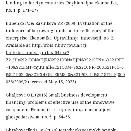
lending in foreign countries. Reghionaljna ekonomika,
no. 1, p. 171–177.
Bubenko I.V. & Razinkova V.P. (2009) Evaluation of the
influence of borrowing funds on the efficiency of the
enterprise. Ekonomika. Upravlinnja. Innovaciji, no. 2.
Available at:
http://irbis-nbuv.gov.ua/cgi-
bin/irbis_nbuv/cgiirbis_64.exe?
Z21ID=&I21DBN=UJRN&P21DBN=UJRN&S21STN=1&S21REF
=10&S21FMT=njuu_all&C21COM=S&S21CNR=20&S21P01=0
&S21P02=0&S21COLORTERMS=0&S21P03=I=&S21STR=EJ000
036/2009/2
(accessed May 15, 2023).
Ghaljcova O.L. (2016) Small business development
financing: problems of effective use of the innovative
component. Ekonomika ta upravlinnja nacionaljnym
ghospodarstvom, no. 5, p. 54–56.
Ghrabovecjkyj B.Je. (2010) Metody ekspertnykh ocinok: