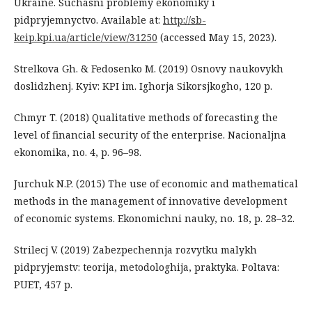
Ukraine. Suchasni problemy ekonomiky i
pidpryjemnyctvo. Available at:
http://sb-
keip.kpi.ua/article/view/31250
(accessed May 15, 2023).
Strelkova Gh. & Fedosenko M. (2019) Osnovy naukovykh
doslidzhenj. Kyiv: KPI im. Ighorja Sikorsjkogho, 120 p.
Chmyr T. (2018) Qualitative methods of forecasting the
level of financial security of the enterprise. Nacionaljna
ekonomika, no. 4, p. 96–98.
Jurchuk N.P. (2015) The use of economic and mathematical
methods in the management of innovative development
of economic systems. Ekonomichni nauky, no. 18, p. 28–32.
Strilecj V. (2019) Zabezpechennja rozvytku malykh
pidpryjemstv: teorija, metodologhija, praktyka. Poltava:
PUET, 457 p.