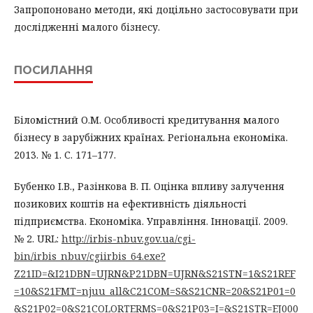
Запропоновано методи, які доцільно застосовувати при
дослідженні малого бізнесу.
ПОСИЛАННЯ
Біломістний О.М. Особливості кредитування малого
бізнесу в зарубіжних країнах. Регіональна економіка.
2013. № 1. С. 171–177.
Бубенко І.В., Разінкова В. П. Оцінка впливу залучення
позикових коштів на ефективність діяльності
підприємства. Економіка. Управління. Інновації. 2009.
№ 2. URL:
http://irbis-nbuv.gov.ua/cgi-
bin/irbis_nbuv/cgiirbis_64.exe?
Z21ID=&I21DBN=UJRN&P21DBN=UJRN&S21STN=1&S21REF
=10&S21FMT=njuu_all&C21COM=S&S21CNR=20&S21P01=0
&S21P02=0&S21COLORTERMS=0&S21P03=I=&S21STR=EJ000