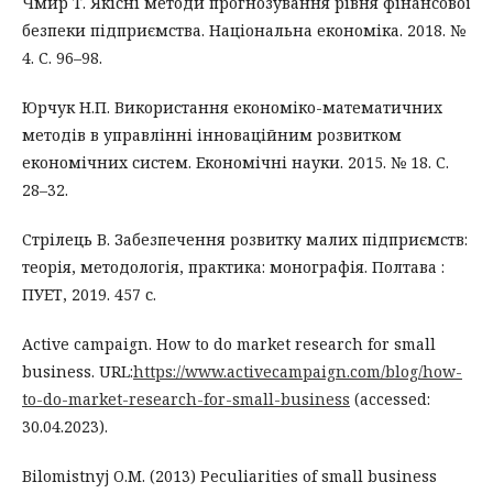
Чмир Т. Якісні методи прогнозування рівня фінансової
безпеки підприємства. Національна економіка. 2018. №
4. С. 96–98.
Юрчук Н.П. Використання економіко-математичних
методів в управлінні інноваційним розвитком
економічних систем. Економічні науки. 2015. № 18. С.
28–32.
Стрілець В. Забезпечення розвитку малих підприємств:
теорія, методологія, практика: монографія. Полтава :
ПУЕТ, 2019. 457 с.
Active campaign. How to do market research for small
business. URL:
https://www.activecampaign.com/blog/how-
to-do-market-research-for-small-business
(accessed:
30.04.2023).
Bilomistnyj O.M. (2013) Peculiarities of small business