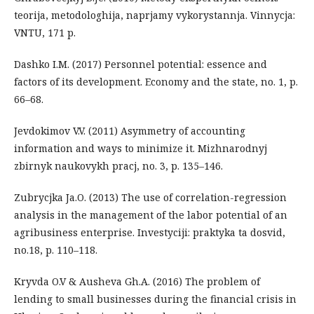
teorija, metodologhija, naprjamy vykorystannja. Vinnycja:
VNTU, 171 p.
Dashko I.M. (2017) Personnel potential: essence and
factors of its development. Economy and the state, no. 1, p.
66–68.
Jevdokimov V.V. (2011) Asymmetry of accounting
information and ways to minimize it. Mizhnarodnyj
zbirnyk naukovykh pracj, no. 3, p. 135–146.
Zubrycjka Ja.O. (2013) The use of correlation-regression
analysis in the management of the labor potential of an
agribusiness enterprise. Investyciji: praktyka ta dosvid,
no.18, p. 110–118.
Kryvda O.V & Ausheva Gh.A. (2016) The problem of
lending to small businesses during the financial crisis in