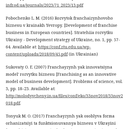
infr.od.ua/journals/2023/71_2023/13.pdf
Pobochenko L. M. (2016) Rozvytok franchaizynhovoho
biznesu v krainakh Yevropy. [Development of franchise
business in European countries]. Stratehiia rozvytku
Ukrainy - Development strategy of Ukraine, no. 1, pp. 57-
64. Available at:
https://conf.ztu.edu.ua/wp-
content/uploads/2018/09/45.pdf
(in Ukrainian)
Sukovaty O. E. (2007) Franchayzynh yak innovatsiyna
modelʹ rozvytku biznesu [Franchising as an innovative
model of business development]. Problems of science, vol.
3, рр. 18–23. Available at:
http://molodyvcheny.in.ua/files/conf/eko/33nov2018/33nov2
018.pdf
.
Tonyuk M. O. (2017) Franchayzynh yak osoblyva forma
orhanizatsiyi ta funktsionuvannya biznesu v Ukrayini