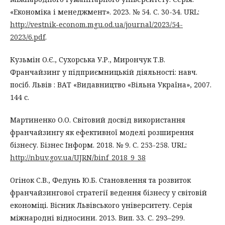
«Економіка і менеджмент». 2023. № 54. С. 30-34. URL:
http://vestnik-econom.mgu.od.ua/journal/2023/54-
2023/6.pdf
.
Кузьмін О.Є., Сухорська У.Р., Мирончук Т.В.
Франчайзинг у підприємницькій діяльності: навч.
посіб. Львів : ВАТ «Видавництво «Вільна Україна», 2007.
144 с.
Мартиненко О.О. Світовий досвід використання
франчайзингу як ефективної моделі розширення
бізнесу. Бізнес Інформ. 2018. № 9. С. 253-258. URL:
http://nbuv.gov.ua/UJRN/binf_2018_9_38
Огінок С.В., Федунь Ю.Б. Становлення та розвиток
франчайзингової стратегії ведення бізнесу у світовій
економіці. Вісник Львівського університету. Серія
міжнародні відносини. 2013. Вип. 33. С. 293–299.