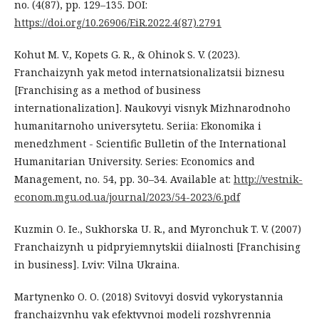
no. (4(87), pp. 129–135. DOI:
https://doi.org/10.26906/EiR.2022.4(87).2791
Kohut M. V., Kopets G. R., & Ohinok S. V. (2023).
Franchaizynh yak metod internatsionalizatsii biznesu
[Franchising as a method of business
internationalization]. Naukovyi visnyk Mizhnarodnoho
humanitarnoho universytetu. Seriia: Ekonomika i
menedzhment - Scientific Bulletin of the International
Humanitarian University. Series: Economics and
Management, no. 54, pp. 30–34. Available at:
http://vestnik-
econom.mgu.od.ua/journal/2023/54-2023/6.pdf
Kuzmin O. Ie., Sukhorska U. R., and Myronchuk T. V. (2007)
Franchaizynh u pidpryiemnytskii diialnosti [Franchising
in business]. Lviv: Vilna Ukraina.
Martynenko O. O. (2018) Svitovyi dosvid vykorystannia
franchaizynhu yak efektyvnoi modeli rozshyrennia