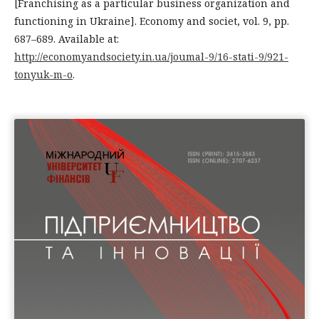
[Franchising as a particular business organization and
functioning in Ukraine]. Economy and societ, vol. 9, рр.
687–689. Available at:
http://economyandsociety.in.ua/joumal-9/16-stati-9/921-
tonyuk-m-o
.