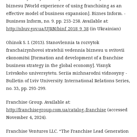
biznesu [World experience of using franchising as an
effective model of business expansion]. Biznes Inform. -
Business Inform, no. 9. pp. 253-258. Available at:
http://nbuv.gov.ua/UJRN/binf_2018_9_38
(in Ukrainian)
Ohinok S. I. (2013). Stanovlennia ta rozvytok
franchaizynhovoi stratehii vedennia biznesu u svitovii
ekonomitsi [Formation and development of a franchise
business strategy in the global economy]. Visnyk
Lvivskoho universytetu. Seriia mizhnarodni vidnosyny -
Bulletin of Lviv University. International Relations Series,
no. 33, pp. 293-299.
Franchise Group. Available at:
http://franchisegroup.com.ua/catalog-franchise
(accessed
November 4, 2024).
Franchise Ventures LLC. “The Franchise Lead Generation