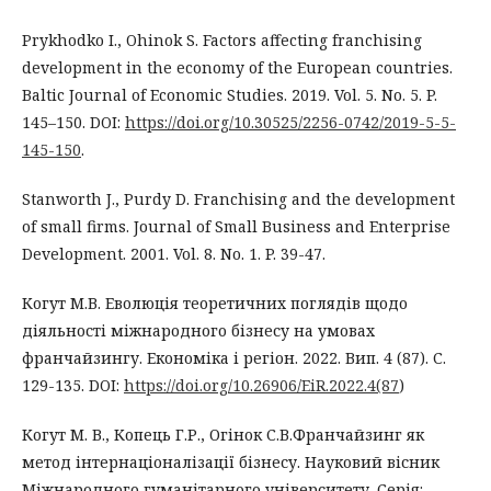
Prykhodko I., Ohinok S. Factors affecting franchising
development in the economy of the European countries.
Baltic Journal of Economic Studies. 2019. Vol. 5. No. 5. P.
145–150. DOI:
https://doi.org/10.30525/2256-0742/2019-5-5-
145-150
.
Stanworth J., Purdy D. Franchising and the development
of small firms. Journal of Small Business and Enterprise
Development. 2001. Vol. 8. No. 1. P. 39-47.
Когут М.В. Еволюція теоретичних поглядів щодо
діяльності міжнародного бізнесу на умовах
франчайзингу. Економіка і регіон. 2022. Вип. 4 (87). С.
129-135. DOI:
https://doi.org/10.26906/EiR.2022.4(87
)
Когут М. В., Копець Г.Р., Огінок С.В.Франчайзинг як
метод інтернаціоналізації бізнесу. Науковий вісник
Міжнародного гуманітарного університету. Серія: