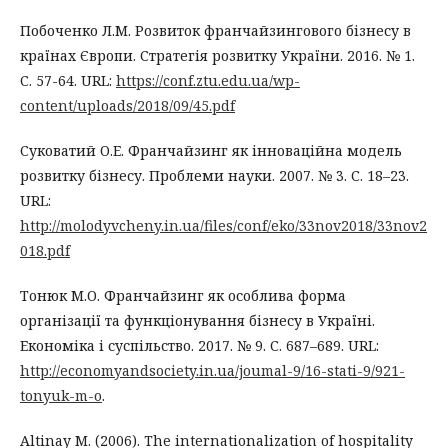
Побоченко Л.М. Розвиток франчайзингового бізнесу в
країнах Європи. Стратегія розвитку України. 2016. № 1.
С. 57-64. URL:
https://conf.ztu.edu.ua/wp-
content/uploads/2018/09/45.pdf
Суковатий О.Е. Франчайзинг як інноваційна модель
розвитку бізнесу. Проблеми науки. 2007. № 3. С. 18–23.
URL:
http://molodyvcheny.in.ua/files/conf/eko/33nov2018/33nov2
018.pdf
Тонюк М.О. Франчайзинг як особлива форма
організації та функціонування бізнесу в Україні.
Економіка і суспільство. 2017. № 9. С. 687–689. URL:
http://economyandsociety.in.ua/joumal-9/16-stati-9/921-
tonyuk-m-o
.
Altinay M. (2006). The internationalization of hospitality