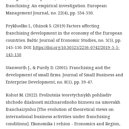
franchising: An empirical investigation. European
Management Journal, no. 22(4), pp. 534-550.
Prykhodko I., Ohinok S. (2019) Factors affecting
franchising development in the economy of the European
countries. Baltic Journal of Economic Studies, no. 5(5), pp.
145–150. DOI:
https://doi.org/10.30525/2256-0742/2019-5-5-
145-150
Stanworth J., & Purdy D. (2001). Franchising and the
development of small firms. Journal of Small Business and
Enterprise Development, no. 8(1), pp. 39-47.
Kohut M. (2022). Evoliutsiia teoretychnykh pohliadiv
shchodo diialnosti mizhnarodnoho biznesu na umovakh
franchaizynhu [The evolution of theoretical views on
international business activities under franchising
conditions]. Ekonomika i rehion - Economics and Region,